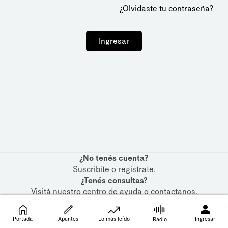
¿Olvidaste tu contraseña?
Ingresar
¿No tenés cuenta?
Suscribite
o
registrate
.
¿Tenés consultas?
Visitá nuestro
centro de ayuda
o
contactanos
.
Portada
Apuntes
Lo más leído
Ingresar
Radio