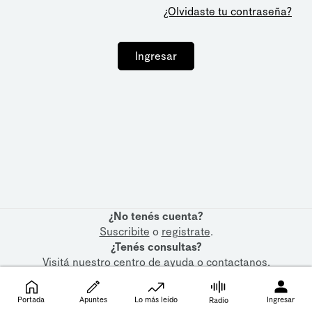
¿Olvidaste tu contraseña?
Ingresar
¿No tenés cuenta?
Suscribite
o
registrate
.
¿Tenés consultas?
Visitá nuestro
centro de ayuda
o
contactanos
.
Portada
Apuntes
Lo más leído
Ingresar
Radio