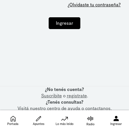
¿Olvidaste tu contraseña?
Ingresar
¿No tenés cuenta?
Suscribite
o
registrate
.
¿Tenés consultas?
Visitá nuestro
centro de ayuda
o
contactanos
.
Portada
Apuntes
Lo más leído
Ingresar
Radio