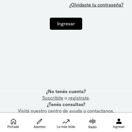
¿Olvidaste tu contraseña?
Ingresar
¿No tenés cuenta?
Suscribite
o
registrate
.
¿Tenés consultas?
Visitá nuestro
centro de ayuda
o
contactanos
.
Portada
Apuntes
Lo más leído
Ingresar
Radio