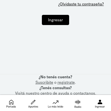
¿Olvidaste tu contraseña?
Ingresar
¿No tenés cuenta?
Suscribite
o
registrate
.
¿Tenés consultas?
Visitá nuestro
centro de ayuda
o
contactanos
.
Portada
Apuntes
Lo más leído
Ingresar
Radio