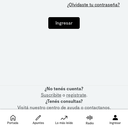
¿Olvidaste tu contraseña?
Ingresar
¿No tenés cuenta?
Suscribite
o
registrate
.
¿Tenés consultas?
Visitá nuestro
centro de ayuda
o
contactanos
.
Portada
Apuntes
Lo más leído
Ingresar
Radio