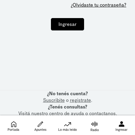
¿Olvidaste tu contraseña?
Ingresar
¿No tenés cuenta?
Suscribite
o
registrate
.
¿Tenés consultas?
Visitá nuestro
centro de ayuda
o
contactanos
.
Portada
Apuntes
Lo más leído
Ingresar
Radio