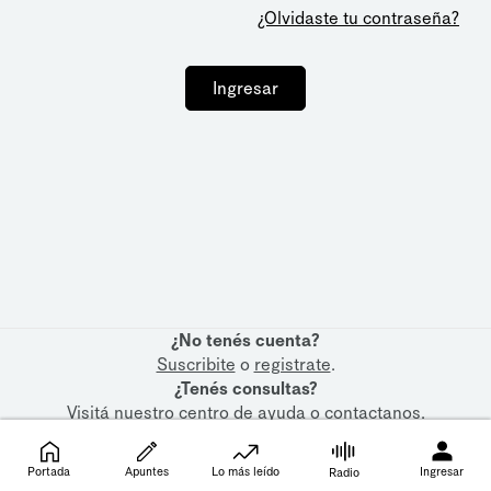
¿Olvidaste tu contraseña?
Ingresar
¿No tenés cuenta?
Suscribite
o
registrate
.
¿Tenés consultas?
Visitá nuestro
centro de ayuda
o
contactanos
.
Portada
Apuntes
Lo más leído
Ingresar
Radio