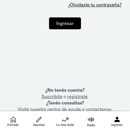
¿Olvidaste tu contraseña?
Ingresar
¿No tenés cuenta?
Suscribite
o
registrate
.
¿Tenés consultas?
Visitá nuestro
centro de ayuda
o
contactanos
.
Portada
Apuntes
Lo más leído
Ingresar
Radio