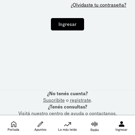
¿Olvidaste tu contraseña?
Ingresar
¿No tenés cuenta?
Suscribite
o
registrate
.
¿Tenés consultas?
Visitá nuestro
centro de ayuda
o
contactanos
.
Portada
Apuntes
Lo más leído
Ingresar
Radio