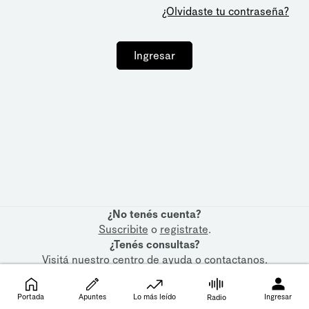
¿Olvidaste tu contraseña?
Ingresar
¿No tenés cuenta?
Suscribite
o
registrate
.
¿Tenés consultas?
Visitá nuestro
centro de ayuda
o
contactanos
.
Portada
Apuntes
Lo más leído
Ingresar
Radio