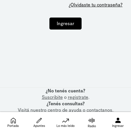
¿Olvidaste tu contraseña?
Ingresar
¿No tenés cuenta?
Suscribite
o
registrate
.
¿Tenés consultas?
Visitá nuestro
centro de ayuda
o
contactanos
.
Portada
Apuntes
Lo más leído
Ingresar
Radio