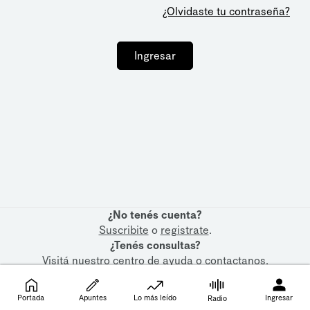
¿Olvidaste tu contraseña?
Ingresar
¿No tenés cuenta?
Suscribite
o
registrate
.
¿Tenés consultas?
Visitá nuestro
centro de ayuda
o
contactanos
.
Portada
Apuntes
Lo más leído
Ingresar
Radio