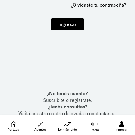
¿Olvidaste tu contraseña?
Ingresar
¿No tenés cuenta?
Suscribite
o
registrate
.
¿Tenés consultas?
Visitá nuestro
centro de ayuda
o
contactanos
.
Portada
Apuntes
Lo más leído
Ingresar
Radio