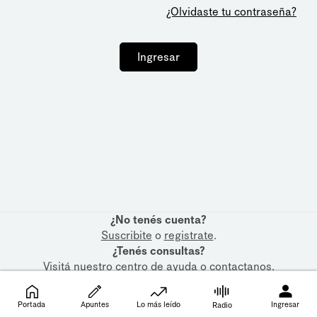
¿Olvidaste tu contraseña?
Ingresar
¿No tenés cuenta?
Suscribite
o
registrate
.
¿Tenés consultas?
Visitá nuestro
centro de ayuda
o
contactanos
.
Portada
Apuntes
Lo más leído
Ingresar
Radio