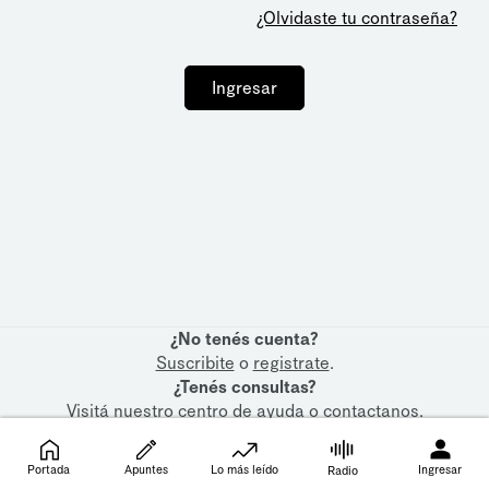
¿Olvidaste tu contraseña?
Ingresar
¿No tenés cuenta?
Suscribite
o
registrate
.
¿Tenés consultas?
Visitá nuestro
centro de ayuda
o
contactanos
.
Portada
Apuntes
Lo más leído
Ingresar
Radio