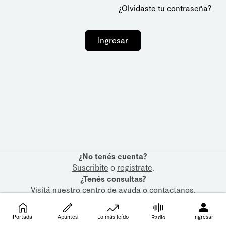
¿Olvidaste tu contraseña?
Ingresar
¿No tenés cuenta?
Suscribite
o
registrate
.
¿Tenés consultas?
Visitá nuestro
centro de ayuda
o
contactanos
.
Portada
Apuntes
Lo más leído
Ingresar
Radio