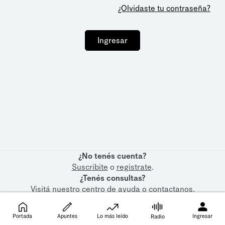
¿Olvidaste tu contraseña?
Ingresar
¿No tenés cuenta?
Suscribite
o
registrate
.
¿Tenés consultas?
Visitá nuestro
centro de ayuda
o
contactanos
.
Portada
Apuntes
Lo más leído
Ingresar
Radio