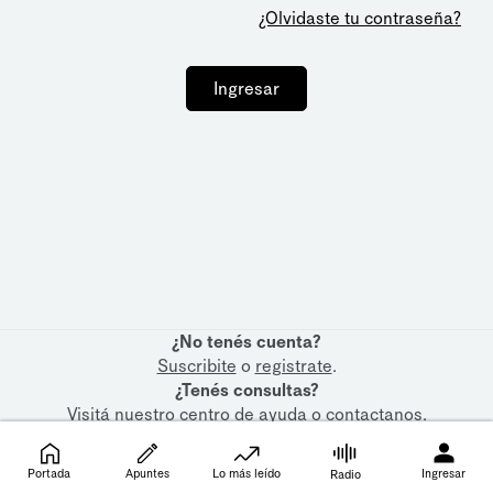
¿Olvidaste tu contraseña?
Ingresar
¿No tenés cuenta?
Suscribite
o
registrate
.
¿Tenés consultas?
Visitá nuestro
centro de ayuda
o
contactanos
.
Portada
Apuntes
Lo más leído
Ingresar
Radio