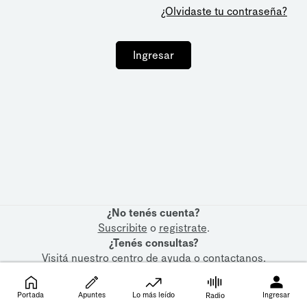
¿Olvidaste tu contraseña?
Ingresar
¿No tenés cuenta?
Suscribite
o
registrate
.
¿Tenés consultas?
Visitá nuestro
centro de ayuda
o
contactanos
.
Portada
Apuntes
Lo más leído
Ingresar
Radio