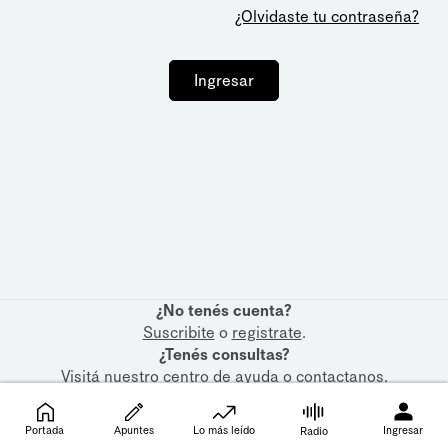
¿Olvidaste tu contraseña?
Ingresar
¿No tenés cuenta?
Suscribite
o
registrate
.
¿Tenés consultas?
Visitá nuestro
centro de ayuda
o
contactanos
.
Portada
Apuntes
Lo más leído
Ingresar
Radio