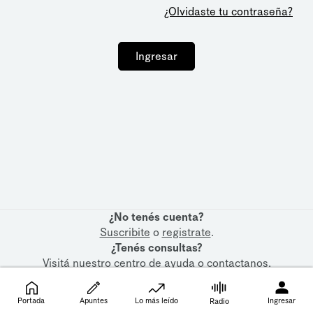
¿Olvidaste tu contraseña?
Ingresar
¿No tenés cuenta?
Suscribite
o
registrate
.
¿Tenés consultas?
Visitá nuestro
centro de ayuda
o
contactanos
.
Portada
Apuntes
Lo más leído
Ingresar
Radio