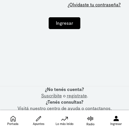
¿Olvidaste tu contraseña?
Ingresar
¿No tenés cuenta?
Suscribite
o
registrate
.
¿Tenés consultas?
Visitá nuestro
centro de ayuda
o
contactanos
.
Portada
Apuntes
Lo más leído
Ingresar
Radio