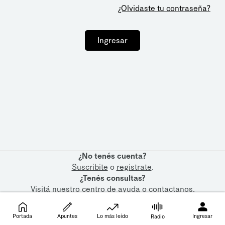
¿Olvidaste tu contraseña?
Ingresar
¿No tenés cuenta?
Suscribite
o
registrate
.
¿Tenés consultas?
Visitá nuestro
centro de ayuda
o
contactanos
.
Portada
Apuntes
Lo más leído
Ingresar
Radio