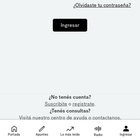
¿Olvidaste tu contraseña?
Ingresar
¿No tenés cuenta?
Suscribite
o
registrate
.
¿Tenés consultas?
Visitá nuestro
centro de ayuda
o
contactanos
.
Portada
Apuntes
Lo más leído
Ingresar
Radio