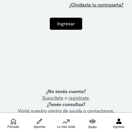
¿Olvidaste tu contraseña?
Ingresar
¿No tenés cuenta?
Suscribite
o
registrate
.
¿Tenés consultas?
Visitá nuestro
centro de ayuda
o
contactanos
.
Portada
Apuntes
Lo más leído
Ingresar
Radio