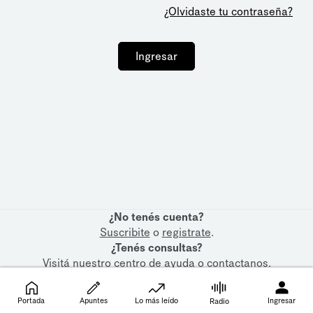
¿Olvidaste tu contraseña?
Ingresar
¿No tenés cuenta?
Suscribite
o
registrate
.
¿Tenés consultas?
Visitá nuestro
centro de ayuda
o
contactanos
.
Portada
Apuntes
Lo más leído
Ingresar
Radio