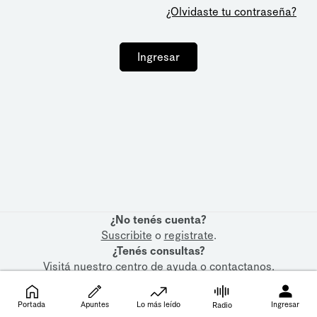
¿Olvidaste tu contraseña?
Ingresar
¿No tenés cuenta?
Suscribite
o
registrate
.
¿Tenés consultas?
Visitá nuestro
centro de ayuda
o
contactanos
.
Portada
Apuntes
Lo más leído
Ingresar
Radio