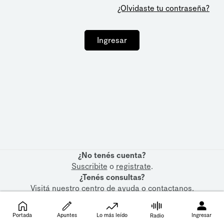
¿Olvidaste tu contraseña?
Ingresar
¿No tenés cuenta?
Suscribite
o
registrate
.
¿Tenés consultas?
Visitá nuestro
centro de ayuda
o
contactanos
.
Portada
Apuntes
Lo más leído
Ingresar
Radio