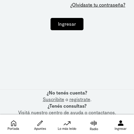
¿Olvidaste tu contraseña?
Ingresar
¿No tenés cuenta?
Suscribite
o
registrate
.
¿Tenés consultas?
Visitá nuestro
centro de ayuda
o
contactanos
.
Portada
Apuntes
Lo más leído
Ingresar
Radio