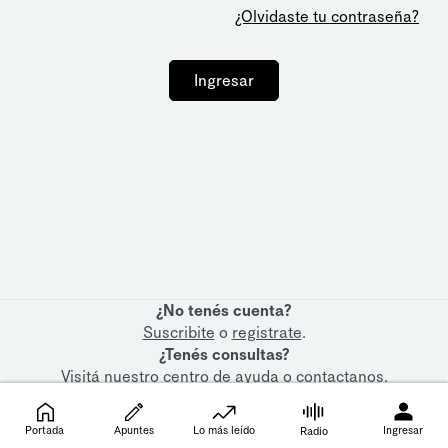
¿Olvidaste tu contraseña?
Ingresar
¿No tenés cuenta?
Suscribite
o
registrate
.
¿Tenés consultas?
Visitá nuestro
centro de ayuda
o
contactanos
.
Portada
Apuntes
Lo más leído
Ingresar
Radio