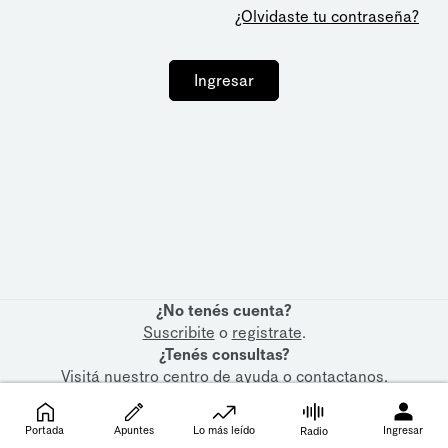
¿Olvidaste tu contraseña?
Ingresar
¿No tenés cuenta?
Suscribite
o
registrate
.
¿Tenés consultas?
Visitá nuestro
centro de ayuda
o
contactanos
.
Portada
Apuntes
Lo más leído
Ingresar
Radio