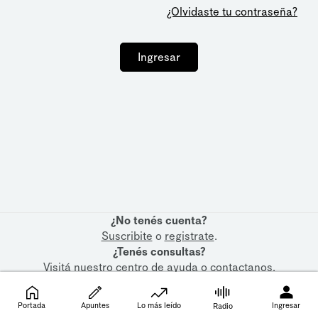
¿Olvidaste tu contraseña?
Ingresar
¿No tenés cuenta?
Suscribite
o
registrate
.
¿Tenés consultas?
Visitá nuestro
centro de ayuda
o
contactanos
.
Portada
Apuntes
Lo más leído
Ingresar
Radio