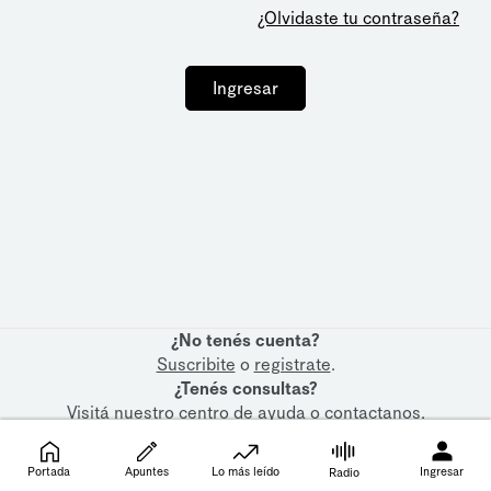
¿Olvidaste tu contraseña?
Ingresar
¿No tenés cuenta?
Suscribite
o
registrate
.
¿Tenés consultas?
Visitá nuestro
centro de ayuda
o
contactanos
.
Portada
Apuntes
Lo más leído
Ingresar
Radio