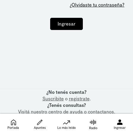
¿Olvidaste tu contraseña?
Ingresar
¿No tenés cuenta?
Suscribite
o
registrate
.
¿Tenés consultas?
Visitá nuestro
centro de ayuda
o
contactanos
.
Portada
Apuntes
Lo más leído
Ingresar
Radio