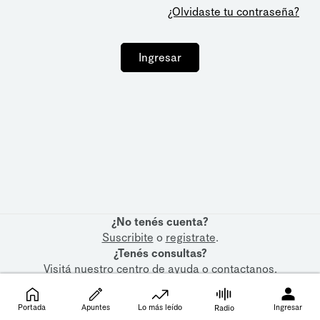
¿Olvidaste tu contraseña?
Ingresar
¿No tenés cuenta?
Suscribite
o
registrate
.
¿Tenés consultas?
Visitá nuestro
centro de ayuda
o
contactanos
.
Portada
Apuntes
Lo más leído
Ingresar
Radio