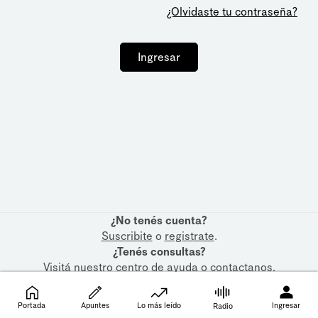
¿Olvidaste tu contraseña?
Ingresar
¿No tenés cuenta?
Suscribite
o
registrate
.
¿Tenés consultas?
Visitá nuestro
centro de ayuda
o
contactanos
.
Portada
Apuntes
Lo más leído
Ingresar
Radio