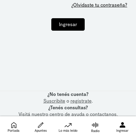
¿Olvidaste tu contraseña?
Ingresar
¿No tenés cuenta?
Suscribite
o
registrate
.
¿Tenés consultas?
Visitá nuestro
centro de ayuda
o
contactanos
.
Portada
Apuntes
Lo más leído
Ingresar
Radio