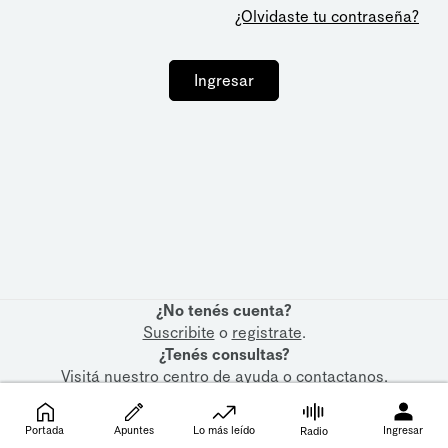
¿Olvidaste tu contraseña?
Ingresar
¿No tenés cuenta?
Suscribite
o
registrate
.
¿Tenés consultas?
Visitá nuestro
centro de ayuda
o
contactanos
.
Portada
Apuntes
Lo más leído
Ingresar
Radio