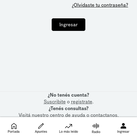
¿Olvidaste tu contraseña?
Ingresar
¿No tenés cuenta?
Suscribite
o
registrate
.
¿Tenés consultas?
Visitá nuestro
centro de ayuda
o
contactanos
.
Portada
Apuntes
Lo más leído
Ingresar
Radio