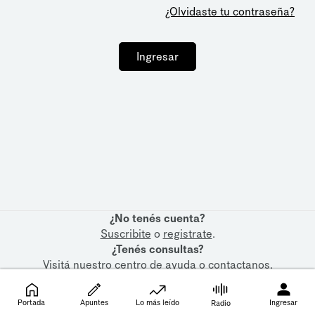
¿Olvidaste tu contraseña?
Ingresar
¿No tenés cuenta?
Suscribite
o
registrate
.
¿Tenés consultas?
Visitá nuestro
centro de ayuda
o
contactanos
.
Portada
Apuntes
Lo más leído
Ingresar
Radio