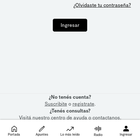
¿Olvidaste tu contraseña?
Ingresar
¿No tenés cuenta?
Suscribite
o
registrate
.
¿Tenés consultas?
Visitá nuestro
centro de ayuda
o
contactanos
.
Portada
Apuntes
Lo más leído
Ingresar
Radio