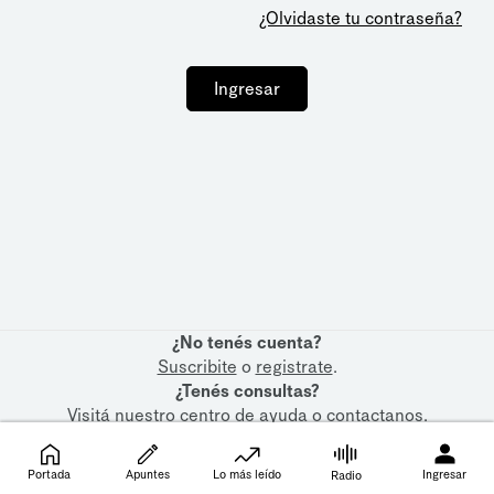
¿Olvidaste tu contraseña?
Ingresar
¿No tenés cuenta?
Suscribite
o
registrate
.
¿Tenés consultas?
Visitá nuestro
centro de ayuda
o
contactanos
.
Portada
Apuntes
Lo más leído
Ingresar
Radio