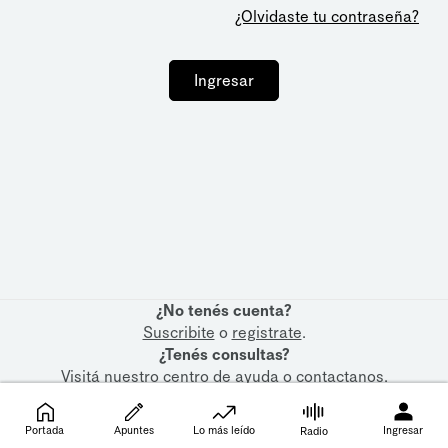
¿Olvidaste tu contraseña?
Ingresar
¿No tenés cuenta?
Suscribite
o
registrate
.
¿Tenés consultas?
Visitá nuestro
centro de ayuda
o
contactanos
.
Portada
Apuntes
Lo más leído
Ingresar
Radio