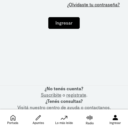
¿Olvidaste tu contraseña?
Ingresar
¿No tenés cuenta?
Suscribite
o
registrate
.
¿Tenés consultas?
Visitá nuestro
centro de ayuda
o
contactanos
.
Portada
Apuntes
Lo más leído
Ingresar
Radio