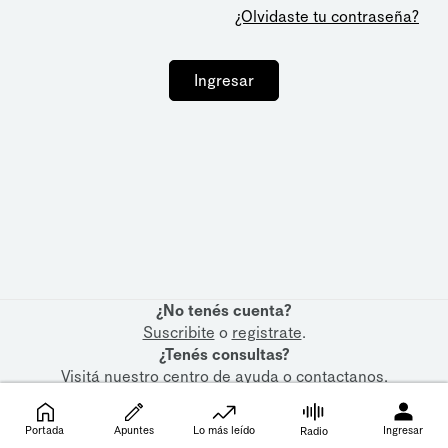
¿Olvidaste tu contraseña?
Ingresar
¿No tenés cuenta?
Suscribite
o
registrate
.
¿Tenés consultas?
Visitá nuestro
centro de ayuda
o
contactanos
.
Portada
Apuntes
Lo más leído
Ingresar
Radio