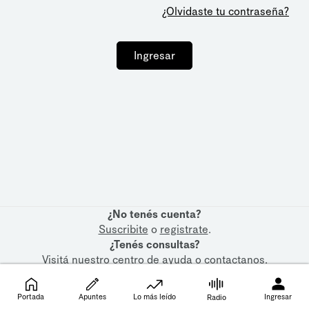
¿Olvidaste tu contraseña?
Ingresar
¿No tenés cuenta?
Suscribite
o
registrate
.
¿Tenés consultas?
Visitá nuestro
centro de ayuda
o
contactanos
.
Portada
Apuntes
Lo más leído
Ingresar
Radio