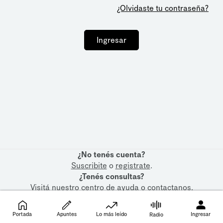
¿Olvidaste tu contraseña?
Ingresar
¿No tenés cuenta?
Suscribite
o
registrate
.
¿Tenés consultas?
Visitá nuestro
centro de ayuda
o
contactanos
.
Portada
Apuntes
Lo más leído
Ingresar
Radio