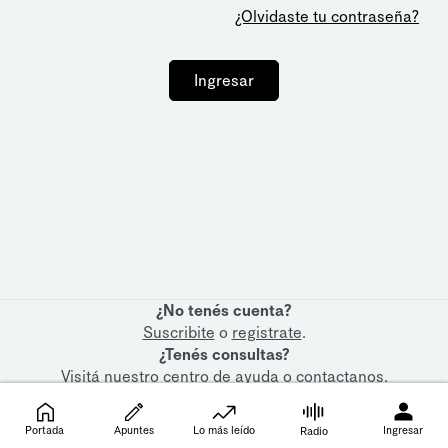
¿Olvidaste tu contraseña?
Ingresar
¿No tenés cuenta?
Suscribite
o
registrate
.
¿Tenés consultas?
Visitá nuestro
centro de ayuda
o
contactanos
.
Portada
Apuntes
Lo más leído
Ingresar
Radio