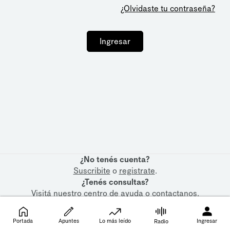
¿Olvidaste tu contraseña?
Ingresar
¿No tenés cuenta?
Suscribite
o
registrate
.
¿Tenés consultas?
Visitá nuestro
centro de ayuda
o
contactanos
.
Portada
Apuntes
Lo más leído
Ingresar
Radio